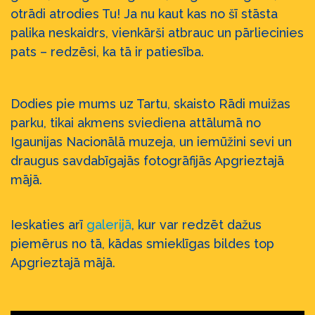
otrādi atrodies Tu!
Ja nu kaut kas no šī stāsta
palika neskaidrs, vienkārši atbrauc un pārliecinies
pats – redzēsi, ka tā ir patiesība.
Dodies pie mums uz Tartu, skaisto Rādi muižas
parku, tikai akmens sviediena attālumā no
Igaunijas Nacionālā muzeja, un iemūžini sevi un
draugus savdabīgajās fotogrāfijās Apgrieztajā
mājā.
Ieskaties arī
galerijā
, kur var redzēt dažus
piemērus no tā, kādas smieklīgas bildes top
Apgrieztajā mājā.