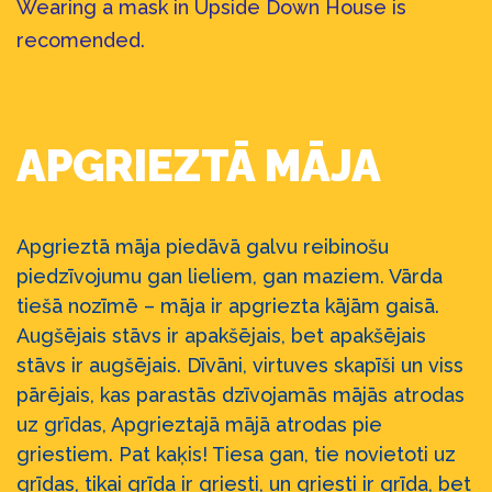
Wearing a mask in Upside Down House is
recomended.
APGRIEZTĀ MĀJA
Apgrieztā māja piedāvā galvu reibinošu
piedzīvojumu gan lieliem, gan maziem. Vārda
tiešā nozīmē – māja ir apgriezta kājām gaisā.
Augšējais stāvs ir apakšējais, bet apakšējais
stāvs ir augšējais. Dīvāni, virtuves skapīši un viss
pārējais, kas parastās dzīvojamās mājās atrodas
uz grīdas, Apgrieztajā mājā atrodas pie
griestiem. Pat kaķis! Tiesa gan, tie novietoti uz
grīdas, tikai grīda ir griesti, un griesti ir grīda, bet