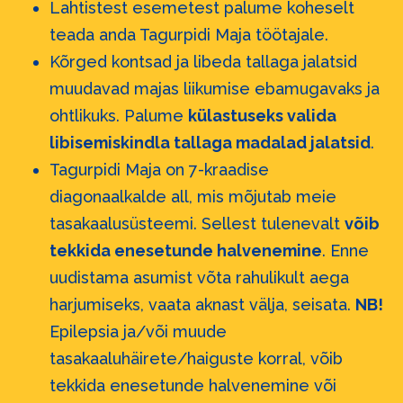
Lahtistest esemetest palume koheselt
teada anda Tagurpidi Maja töötajale.
Kõrged kontsad ja libeda tallaga jalatsid
muudavad majas liikumise ebamugavaks ja
ohtlikuks. Palume
külastuseks valida
libisemiskindla tallaga madalad jalatsid
.
Tagurpidi Maja on 7-kraadise
diagonaalkalde all, mis mõjutab meie
tasakaalusüsteemi. Sellest tulenevalt
võib
tekkida enesetunde halvenemine
. Enne
uudistama asumist võta rahulikult aega
harjumiseks, vaata aknast välja, seisata.
NB!
Epilepsia ja/või muude
tasakaaluhäirete/haiguste korral, võib
tekkida enesetunde halvenemine või