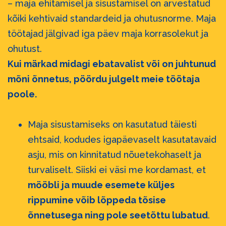
– maja ehitamisel ja sisustamisel on arvestatud
kõiki kehtivaid standardeid ja ohutusnorme. Maja
töötajad jälgivad iga päev maja korrasolekut ja
ohutust.
Kui märkad midagi ebatavalist või on juhtunud
mõni õnnetus, pöördu julgelt meie töötaja
poole.
Maja sisustamiseks on kasutatud täiesti
ehtsaid, kodudes igapäevaselt kasutatavaid
asju, mis on kinnitatud nõuetekohaselt ja
turvaliselt. Siiski ei väsi me kordamast, et
mööbli ja muude esemete küljes
rippumine võib lõppeda tõsise
õnnetusega ning pole seetõttu lubatud
.