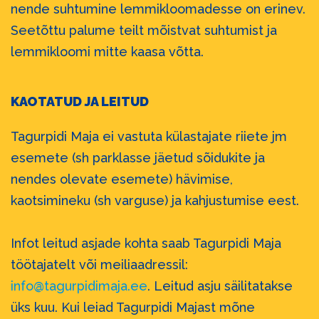
nende suhtumine lemmikloomadesse on erinev.
Seetõttu palume teilt mõistvat suhtumist ja
lemmikloomi mitte kaasa võtta.
KAOTATUD JA LEITUD
Tagurpidi Maja ei vastuta külastajate riiete jm
esemete (sh parklasse jäetud sõidukite ja
nendes olevate esemete) hävimise,
kaotsimineku (sh varguse) ja kahjustumise eest.
Infot leitud asjade kohta saab Tagurpidi Maja
töötajatelt või meiliaadressil:
info@tagurpidimaja.ee
. Leitud asju säilitatakse
üks kuu. Kui leiad Tagurpidi Majast mõne