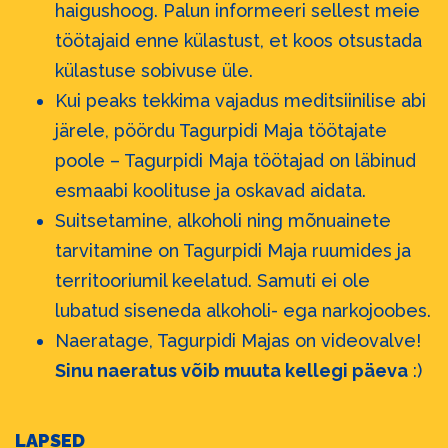
haigushoog. Palun informeeri sellest meie
töötajaid enne külastust, et koos otsustada
külastuse sobivuse üle.
Kui peaks tekkima vajadus meditsiinilise abi
järele, pöördu Tagurpidi Maja töötajate
poole – Tagurpidi Maja töötajad on läbinud
esmaabi koolituse ja oskavad aidata.
Suitsetamine, alkoholi ning mõnuainete
tarvitamine on Tagurpidi Maja ruumides ja
territooriumil keelatud. Samuti ei ole
lubatud siseneda alkoholi- ega narkojoobes.
Naeratage, Tagurpidi Majas on videovalve!
Sinu naeratus võib muuta kellegi päeva
:)
LAPSED